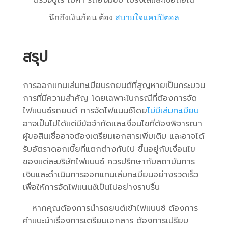
ตรวจบูโร ไม่ค้ำ รถยังมีขับ โปร่งใสและเชื่อถือได้
นึกถึงเงินก้อน ต้อง
สบายใจแคปปิตอล
สรุป
การออกแทนเล่มทะเบียนรถยนต์ที่สูญหายเป็นกระบวน
การที่มีความสำคัญ โดยเฉพาะในกรณีที่ต้องการจัด
ไฟแนนซ์รถยนต์ การจัดไฟแนนซ์โดย
ไม่มีเล่มทะเบียน
อาจเป็นไปได้แต่มีข้อจำกัดและเงื่อนไขที่ต้องพิจารณา
ผู้ขอสินเชื่ออาจต้องเตรียมเอกสารเพิ่มเติม และอาจได้
รับอัตราดอกเบี้ยที่แตกต่างกันไป ขึ้นอยู่กับเงื่อนไข
ของแต่ละบริษัทไฟแนนซ์ ควรปรึกษากับสถาบันการ
เงินและดำเนินการออกแทนเล่มทะเบียนอย่างรวดเร็ว
เพื่อให้การจัดไฟแนนซ์เป็นไปอย่างราบรื่น
หากคุณต้องการนำรถยนต์เข้าไฟแนนซ์ ต้องการ
คำแนะนำเรื่องการเตรียมเอกสาร ต้องการเปรียบ