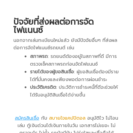
ปัจจัยที่ส่งผลต่อการจัด
ไฟแนนซ์
นอกจากเล่มทะเบียนใหม่แล้ว ยังมีปัจจัยอื่นๆ ที่ส่งผล
ต่อการจัดไฟแนนซ์รถยนต์ เช่น
สภาพรถ
:
รถยนต์ต้องอยู่ในสภาพที่ดี มีการ
ตรวจเช็คสภาพรถก่อนจัดไฟแนนซ์
รายได้ของผู้ขอสินเชื่อ
:
ผู้ขอสินเชื่อต้องมีราย
ได้ที่มั่นคงและเพียงพอต่อการผ่อนชำระ
ประวัติเครดิต
:
ประวัติการชำระหนี้ที่ดีจะช่วยให้
ได้รับอนุมัติสินเชื่อได้ง่ายขึ้น
สมัครสินเชื่อ
กับ
สบายใจแคปปิตอล
อนุมัติไว ไม่โอน
เล่ม กู้เงินด่วนได้เงินภายในวัน เอกสารไม่เยอะ ไม่