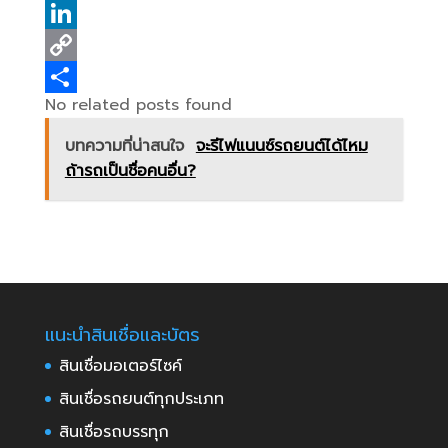
e
i
e
W
b
t
d
h
L
o
t
d
a
i
C
No related posts found
o
e
i
t
n
o
S
k
r
t
s
k
p
h
บทความที่น่าสนใจ
จะรีไฟแนนซ์รถยนต์ได้ไหม
ถ้ารถเป็นชื่อคนอื่น?
A
e
y
a
p
d
L
r
p
I
i
e
n
n
k
แนะนำสินเชื่อและบัตร
สินเชื่อมอเตอร์ไซค์
สินเชื่อรถยนต์ทุกประเภท
สินเชื่อรถบรรทุก