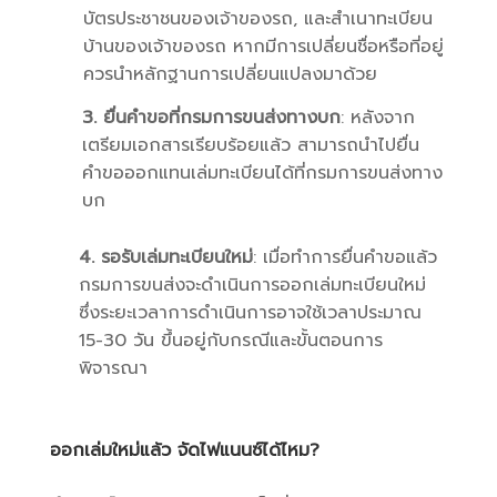
บัตรประชาชนของเจ้าของรถ
,
และสำเนาทะเบียน
บ้านของเจ้าของรถ หากมีการเปลี่ยนชื่อหรือที่อยู่
ควรนำหลักฐานการเปลี่ยนแปลงมาด้วย
3. ยื่นคำขอที่กรมการขนส่งทางบก
:
หลังจาก
เตรียมเอกสารเรียบร้อยแล้ว สามารถนำไปยื่น
คำขอออกแทนเล่มทะเบียนได้ที่กรมการขนส่งทาง
บก
4. รอรับเล่มทะเบียนใหม่
:
เมื่อทำการยื่นคำขอแล้ว
กรมการขนส่งจะดำเนินการออกเล่มทะเบียนใหม่
ซึ่งระยะเวลาการดำเนินการอาจใช้เวลาประมาณ
15-30
วัน ขึ้นอยู่กับกรณีและขั้นตอนการ
พิจารณา
ออกเล่มใหม่แล้ว จัดไฟแนนซ์ได้ไหม?