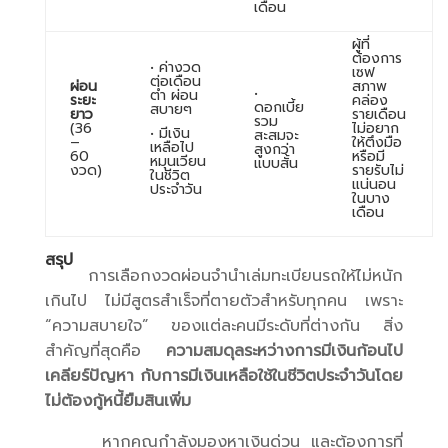
เดือน
ผู้ที่
ต้องการ
• ค่างวด
เซฟ
ต่อเดือน
ผ่อน
สภาพ
•
ต่ำ ผ่อน
ระยะ
คล่อง
ดอกเบี้ย
สบายๆ
ยาว
รายเดือน
รวม
(36
ไม่อยาก
• มีเงิน
สะสมจะ
–
ให้ตึงมือ
เหลือไป
สูงกว่า
60
หรือมี
หมุนเวียน
แบบสั้น
งวด)
รายรับไม่
ในชีวิต
แน่นอน
ประจำวัน
ในบาง
เดือน
สรุป
การเลือกงวดผ่อนจำนำเล่มทะเบียนรถให้ไม่หนัก
เกินไป ไม่มีสูตรสำเร็จที่ตายตัวสำหรับทุกคน เพราะ
“ความสบายใจ” ของแต่ละคนมีระดับที่ต่างกัน สิ่ง
สำคัญที่สุดคือ
ความสมดุลระหว่างการมีเงินก้อนไป
เคลียร์ปัญหา กับการมีเงินเหลือใช้ในชีวิตประจำวันโดย
ไม่ต้องกู้หนี้ยืมสินเพิ่ม
หากคุณกำลังมองหาเงินด่วน และต้องการที่