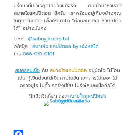
ปรึกษาที่เข้าใจคุณอย่างแท้จริง เดินเข้ามาหาเราที่
สบายใจแคปปิตอล
สิครับ เราพร้อมอยู่เคียงข้างคุณ
ในทุกย่างก้าว เพื่อให้คุณได้ “ผ่อนสบายใจ ชีวิตไปต่อ
ได้” อย่างมั่นคง
Line :
@sabuyjai.capital
เฟสบุ๊ค :
สบายใจ แคปปิตอล
by
เซ่งหลีไถ่
โทร
066-051-0101
สมัครสินเชื่อ
กับ
สบายใจแคปปิตอล
อนุมัติไว ไม่โอน
เล่ม กู้เงินด่วนได้เงินภายในวัน เอกสารไม่เยอะ ไม่
ตรวจบูโร ไม่ค้ำ รถยังมีขับ โปร่งใสและเชื่อถือได้
นึกถึงเงินก้อน ต้อง
สบายใจแคปปิตอล