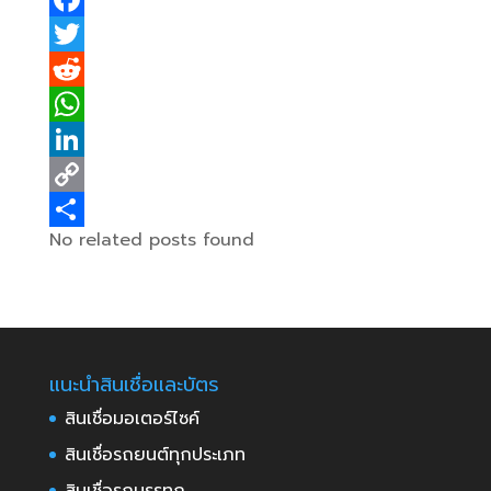
F
a
T
c
w
R
e
i
e
W
b
t
d
h
L
o
t
d
a
i
C
No related posts found
o
e
i
t
n
o
S
k
r
t
s
k
p
h
A
e
y
a
p
d
L
r
แนะนำสินเชื่อและบัตร
p
I
i
e
สินเชื่อมอเตอร์ไซค์
n
n
k
สินเชื่อรถยนต์ทุกประเภท