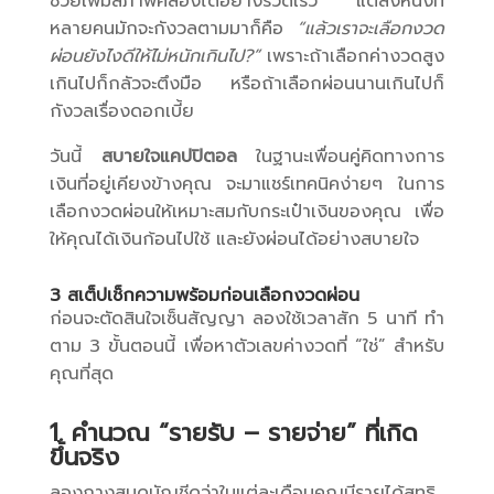
ช่วยเพิ่มสภาพคล่องได้อย่างรวดเร็ว แต่สิ่งหนึ่งที่
หลายคนมักจะกังวลตามมาก็คือ
“แล้วเราจะเลือกงวด
ผ่อนยังไงดีให้ไม่หนักเกินไป?”
เพราะถ้าเลือกค่างวดสูง
เกินไปก็กลัวจะตึงมือ หรือถ้าเลือกผ่อนนานเกินไปก็
กังวลเรื่องดอกเบี้ย
วันนี้
สบายใจแคปปิตอล
ในฐานะเพื่อนคู่คิดทางการ
เงินที่อยู่เคียงข้างคุณ จะมาแชร์เทคนิคง่ายๆ ในการ
เลือกงวดผ่อนให้เหมาะสมกับกระเป๋าเงินของคุณ เพื่อ
ให้คุณได้เงินก้อนไปใช้ และยังผ่อนได้อย่างสบายใจ
3 สเต็ปเช็กความพร้อมก่อนเลือกงวดผ่อน
ก่อนจะตัดสินใจเซ็นสัญญา ลองใช้เวลาสัก 5 นาที ทำ
ตาม 3 ขั้นตอนนี้ เพื่อหาตัวเลขค่างวดที่ “ใช่” สำหรับ
คุณที่สุด
1. คำนวณ “รายรับ – รายจ่าย” ที่เกิด
ขึ้นจริง
ลองกางสมุดบัญชีดูว่าในแต่ละเดือนคุณมีรายได้สุทธิ