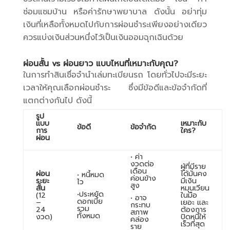
ซ่อมแซมบ้าน หรือค่ารักษาพยาบาล ดังนั้น อย่าทุ่ม
เงินที่เหลือทั้งหมดไปกับการผ่อนชำระเพียงอย่างเดียว
ควรแบ่งเงินส่วนหนึ่งไว้เป็นเงินออมฉุกเฉินด้วย
ผ่อนสั้น vs ผ่อนยาว แบบไหนที่เหมาะกับคุณ?
ในการทำสินเชื่อจำนำเล่มทะเบียนรถ โดยทั่วไปจะมีระยะ
เวลาให้คุณเลือกผ่อนชำระ ซึ่งมีข้อดีและข้อจำกัดที่
แตกต่างกันไป ดังนี้
รูป
แบบ
เหมาะกับ
ข้อดี
ข้อจำกัด
การ
ใคร?
ผ่อน
• ค่า
งวดต่อ
ผู้ที่มีราย
เดือน
ผ่อน
ได้มั่นคง
• หนี้หมด
ค่อนข้าง
ระยะ
มีเงิน
ไว
สูง
สั้น
หมุนเวียน
•ประหยัด
(12
ในมือ
• อาจ
ดอกเบี้ย
–
เยอะ และ
กระทบ
รวม
24
ต้องการ
สภาพ
ทั้งหมด
งวด)
ปิดหนี้ให้
คล่อง
เร็วที่สุด
ราย