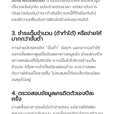
ของรายได้ต่อเดือน
การมีบัตรเครดิตหลายใบแล้วรูด
เต็มวงเงินทุกใบ แม้จะจ่ายตรงเวลา แต่สถาบันการ
เงินอาจประเมินว่าเรากำลังมีภาระหนี้ที่ตึงมือเกินไป
และมีความเสี่ยงในการผิดนัดชำระในอนาคตได้
3. ชำระเต็มจำนวน (ถ้าทำได้) หรือจ่ายให้
มากกว่าขั้นต่ำ
การจ่ายบัตรเครดิต “ขั้นต่ำ” บ่อยๆ นอกจากจะทำให้
ดอกเบี้ยพอกพูนเป็นดินพอกหางหมูแล้ว ยังแสดงถึง
สภาพคล่องที่เริ่มติดขัด หากเป็นไปได้ควรชำระเต็ม
จำนวน หรือหากจำเป็นต้องผ่อนชำระ ควรวางแผน
จัดการให้จบเป็นรายชิ้น ไม่สะสมหนี้ก้อนเล็กก้อนน้อย
จนคุมไม่อยู่
4. ตรวจสอบข้อมูลเครดิตตัวเองปีละ
ครั้ง
บางครั้งเราอาจจะมั่นใจว่าจ่ายตรง แต่อาจมีข้อผิด
พลาดบางอย่างในระบบ การเช็กเครดิตบูโรของตัวเอง