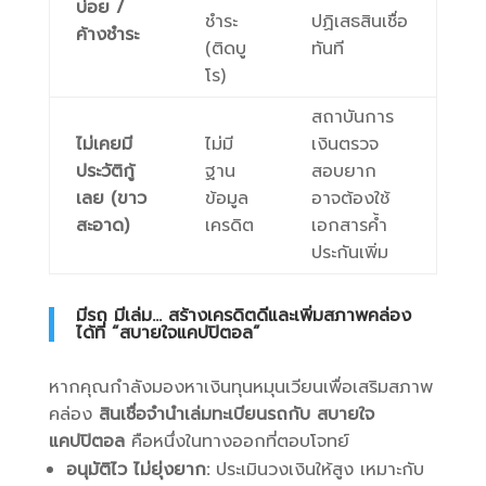
บ่อย /
ชำระ
ปฏิเสธสินเชื่อ
ค้างชำระ
(ติดบู
ทันที
โร)
สถาบันการ
ไม่เคยมี
ไม่มี
เงินตรวจ
ประวัติกู้
ฐาน
สอบยาก
เลย (ขาว
ข้อมูล
อาจต้องใช้
สะอาด)
เครดิต
เอกสารค้ำ
ประกันเพิ่ม
มีรถ มีเล่ม… สร้างเครดิตดีและเพิ่มสภาพคล่อง
ได้ที่ “สบายใจแคปปิตอล”
หากคุณกำลังมองหาเงินทุนหมุนเวียนเพื่อเสริมสภาพ
คล่อง
สินเชื่อจำนำเล่มทะเบียนรถกับ สบายใจ
แคปปิตอล
คือหนึ่งในทางออกที่ตอบโจทย์
อนุมัติไว ไม่ยุ่งยาก:
ประเมินวงเงินให้สูง เหมาะกับ