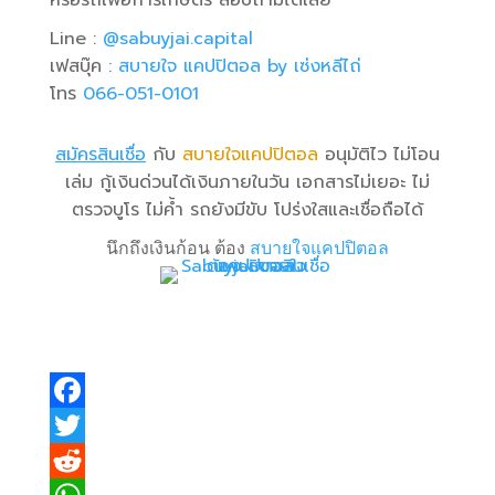
หรือรถเพื่อการเกษตร สอบถามได้เลย
Line :
@sabuyjai.capital
เฟสบุ๊ค :
สบายใจ แคปปิตอล
by
เซ่งหลีไถ่
โทร
066-051-0101
สมัครสินเชื่อ
กับ
สบายใจแคปปิตอล
อนุมัติไว ไม่โอน
เล่ม กู้เงินด่วนได้เงินภายในวัน เอกสารไม่เยอะ ไม่
ตรวจบูโร ไม่ค้ำ รถยังมีขับ โปร่งใสและเชื่อถือได้
นึกถึงเงินก้อน ต้อง
สบายใจแคปปิตอล
F
a
T