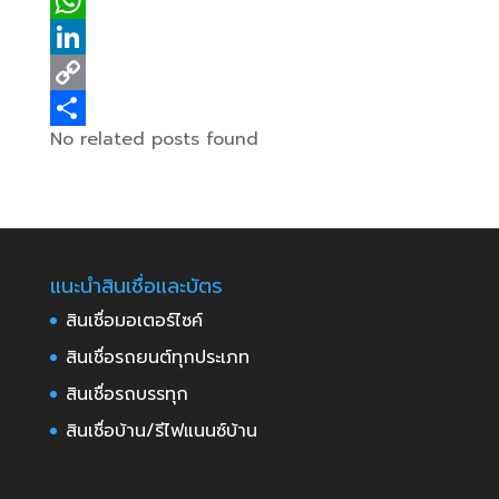
c
w
R
e
i
e
W
b
t
d
h
L
o
t
d
a
i
C
No related posts found
o
e
i
t
n
o
S
k
r
t
s
k
p
h
A
e
y
a
p
d
L
r
แนะนำสินเชื่อและบัตร
p
I
i
e
สินเชื่อมอเตอร์ไซค์
n
n
k
สินเชื่อรถยนต์ทุกประเภท
สินเชื่อรถบรรทุก
สินเชื่อบ้าน/รีไฟแนนซ์บ้าน