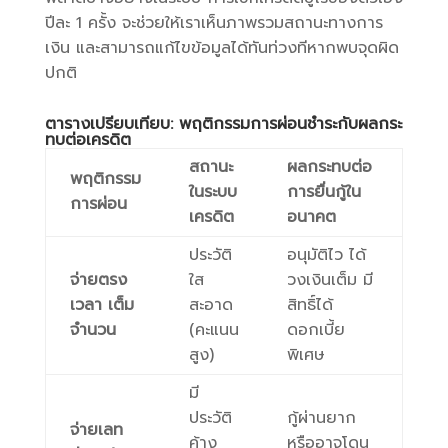
ปีละ 1 ครั้ง จะช่วยให้เราเห็นภาพรวมสถานะทางการ
เงิน และสามารถแก้ไขข้อมูลได้ทันท่วงทีหากพบจุดผิด
ปกติ
ตารางเปรียบเทียบ: พฤติกรรมการผ่อนชำระกับผลกระ
ทบต่อเครดิต
สถานะ
ผลกระทบต่อ
พฤติกรรม
ในระบบ
การยื่นกู้ใน
การผ่อน
เครดิต
อนาคต
ประวัติ
อนุมัติไว ได้
จ่ายตรง
ใส
วงเงินเต็ม มี
เวลา เต็ม
สะอาด
สิทธิ์ได้
จำนวน
(คะแนน
ดอกเบี้ย
สูง)
พิเศษ
มี
ประวัติ
กู้ผ่านยาก
จ่ายเลท
ค้าง
หรืออาจโดน