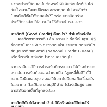
ยากอย่างที่คิด และไม่ต้องรอให้มีเงินก้อนโตก็เริ่มได้
วันนี้
สบายใจแคปปิตอล
จะพาทุกคนไปเจาะลึกว่า
“เครดิตดีเริ่มได้จากอะไร?”
พร้อมเทคนิคสร้าง
ประวัติการผ่อนให้สบายใจ ไร้กังวลในระยะยาว
เครดิตดี (Good Credit) คืออะไร? ทำไมต้องใส่ใจ
เครดิตทางการเงิน
คือ ความน่าเชื่อถือในฐานะผู้กู้
ซึ่งสถาบันการเงินจะตรวจสอบผ่านรายงานของบริษัท
ข้อมูลเครดิตแห่งชาติ (National Credit Bureau)
หรือที่เราเรียกกันติดปากว่า เครดิตบูโร
หากเรามีประวัติการชำระเงินที่ตรงเวลา ไม่ค้างค่างวด
สถาบันการเงินก็จะมองว่าเราเป็น
“ลูกหนี้ชั้นดี”
ที่มี
ความรับผิดชอบสูง ส่งผลให้เวลาไปยื่นขอสินเชื่ออะไร
ในอนาคต ก็จะมีโอกาส
อนุมัติง่าย ได้วงเงินสูง และ
อาจได้ดอกเบี้ยที่ถูกลง
ด้วย
เครดิตดีเริ่มได้จากอะไร? 4 วิธีสร้างประวัติผ่อนให้
สบายใจ