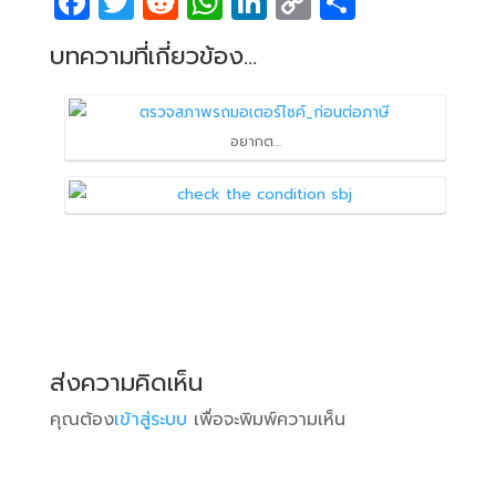
F
T
R
W
Li
C
S
a
w
e
h
n
o
h
บทความที่เกี่ยวข้อง...
c
itt
d
at
k
p
ar
e
er
di
s
e
y
e
b
t
A
dI
Li
อยากต…
o
p
n
n
o
p
k
k
ส่งความคิดเห็น
คุณต้อง
เข้าสู่ระบบ
เพื่อจะพิมพ์ความเห็น