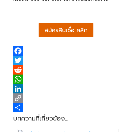
สมัครสินเชื่อ คลิก
F
a
T
c
w
R
e
i
e
W
b
t
d
h
L
o
t
d
a
i
C
o
e
i
t
n
o
S
บทความที่เกี่ยวข้อง...
k
r
t
s
k
p
h