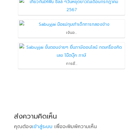
A
e
y
a
p
d
L
r
p
I
i
e
เงินอ…
n
n
k
การยื…
ส่งความคิดเห็น
คุณต้อง
เข้าสู่ระบบ
เพื่อจะพิมพ์ความเห็น