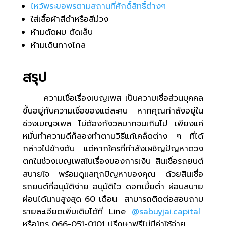
ไหว้พระขอพรตามสถานที่ศักดิ์สิทธิ์ต่างๆ
ใส่เสื้อผ้าสีดำหรือสีม่วง
ห้ามตัดผม ตัดเล็บ
ห้ามเดินทางไกล
สรุป
ความเชื่อเรื่องเบญเพส เป็นความเชื่อส่วนบุคคล
ขึ้นอยู่กับความเชื่อของแต่ละคน หากคุณกำลังอยู่ใน
ช่วงเบญจเพส ไม่ต้องกังวลมากจนเกินไป เพียงแค่
หมั่นทำความดีก็ลองทำตามวิธีแก้เคล็ดต่าง ๆ ที่ได้
กล่าวไปข้างต้น แต่หากใครที่กำลังเผชิญปัญหาดวง
ตกในช่วงเบญเพสในเรื่องของการเงิน สินเชื่อรถยนต์
สบายใจ พร้อมดูแลทุกปัญหาของคุณ ด้วยสินเชื่อ
รถยนต์ที่อนุมัติง่าย อนุมัติไว ดอกเบี้ยต่ำ ผ่อนสบาย
ผ่อนได้นานสูงสุด 60 เดือน สามารถติดต่อสอบถาม
รายละเอียดเพิ่มเติมได้ที่ Line
@sabuyjai.capital
หรือโทร 066-051-0101 ปรึกษาฟรีไม่มีค่าใช้จ่าย