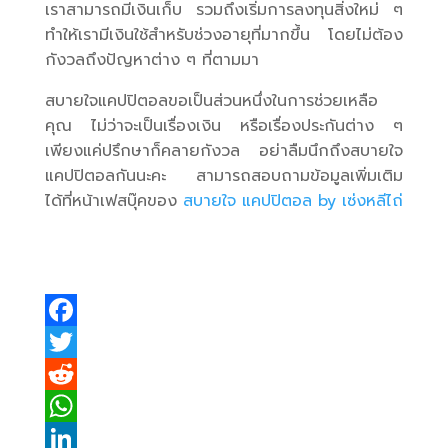
เราสามารถมีเงินเก็บ รวมถึงเริ่มการลงทุนสิ่งใหม่ ๆ
ทำให้เรามีเงินใช้สำหรับช่วงอายุที่มากขึ้น โดยไม่ต้อง
กังวลถึงปัญหาต่าง ๆ ที่ตามมา
สบายใจแคปปิตอลขอเป็นส่วนหนึ่งในการช่วยเหลือ
คุณ ไม่ว่าจะเป็นเรื่องเงิน หรือเรื่องประกันต่าง ๆ
เพียงแค่ปรึกษาก็คลายกังวล อย่าลืมนึกถึงสบายใจ
แคปปิตอลกันนะคะ สามารถสอบถามข้อมูลเพิ่มเติม
ได้ที่หน้าเฟสบุ๊คของ
สบายใจ แคปปิตอล by เซ่งหลีไถ่
F
a
T
c
w
R
e
i
e
W