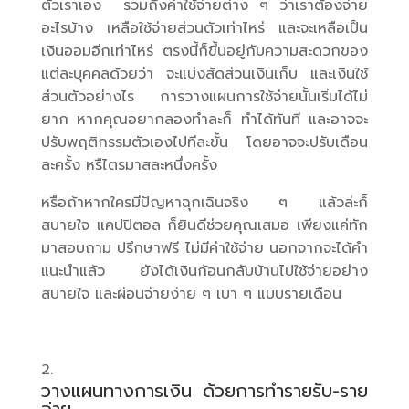
ตัวเราเอง รวมถึงค่าใช้จ่ายต่าง ๆ ว่าเราต้องจ่าย
อะไรบ้าง เหลือใช้จ่ายส่วนตัวเท่าไหร่ และจะเหลือเป็น
เงินออมอีกเท่าไหร่ ตรงนี้ก็ขึ้นอยู่กับความสะดวกของ
แต่ละบุคคลด้วยว่า จะแบ่งสัดส่วนเงินเก็บ และเงินใช้
ส่วนตัวอย่างไร การวางแผนการใช้จ่ายนั้นเริ่มได้ไม่
ยาก หากคุณอยากลองทำละก็ ทำได้ทันที และอาจจะ
ปรับพฤติกรรมตัวเองไปทีละขั้น โดยอาจจะปรับเดือน
ละครั้ง หรืไตรมาสละหนึ่งครั้ง
หรือถ้าหากใครมีปัญหาฉุกเฉินจริง ๆ แล้วล่ะก็
สบายใจ แคปปิตอล ก็ยินดีช่วยคุณเสมอ เพียงแค่ทัก
มาสอบถาม ปรึกษาฟรี ไม่มีค่าใช้จ่าย นอกจากจะได้คำ
แนะนำแล้ว ยังได้เงินก้อนกลับบ้านไปใช้จ่ายอย่าง
สบายใจ และผ่อนจ่ายง่าย ๆ เบา ๆ แบบรายเดือน
วางแผนทางการเงิน ด้วยการทำรายรับ-ราย