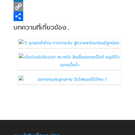
b
t
d
h
L
o
t
d
a
i
C
o
e
i
t
n
o
S
บทความที่เกี่ยวข้อง...
k
r
t
s
k
p
h
A
e
y
a
p
d
L
r
p
I
i
e
n
n
k