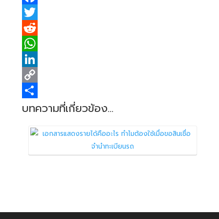
F
a
T
c
w
R
e
i
e
W
b
t
d
h
L
o
t
d
a
i
C
o
e
i
t
n
o
S
บทความที่เกี่ยวข้อง...
k
r
t
s
k
p
h
A
e
y
a
p
d
L
r
p
I
i
e
n
n
k