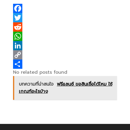
F
a
T
c
w
R
e
i
e
W
b
t
d
h
L
o
t
d
a
i
C
No related posts found
o
e
i
t
n
o
S
k
r
t
s
k
p
h
บทความที่น่าสนใจ
ฟรีแลนซ์ ขอสินเชื่อได้ไหม ใช้
เกณฑ์อะไรบ้าง
A
e
y
a
p
d
L
r
p
I
i
e
n
n
k