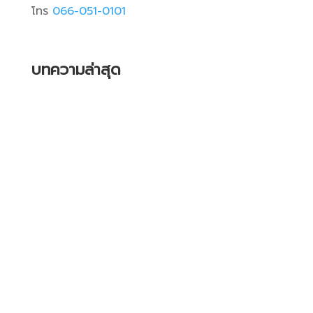
โทร
066-051-0101
บทความล่าสุด
ใกล้เข้าสู่ช่วง "เปิดเทอม" ทีไร...