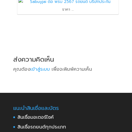
A
e
y
a
ราคา …
p
d
L
r
p
I
i
e
n
n
k
ส่งความคิดเห็น
คุณต้อง
เข้าสู่ระบบ
เพื่อจะพิมพ์ความเห็น
แนะนำสินเชื่อและบัตร
สินเชื่อมอเตอร์ไซค์
สินเชื่อรถยนต์ทุกประเภท