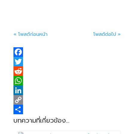
พนักงานประจำหลายคนมักบ่นว่า...
« โพสต์ก่อนหน้า
โพสต์ต่อไป »
F
a
T
c
w
R
e
i
e
W
b
t
d
h
L
o
t
d
a
i
C
o
e
i
t
n
o
S
บทความที่เกี่ยวข้อง...
k
r
t
s
k
p
h