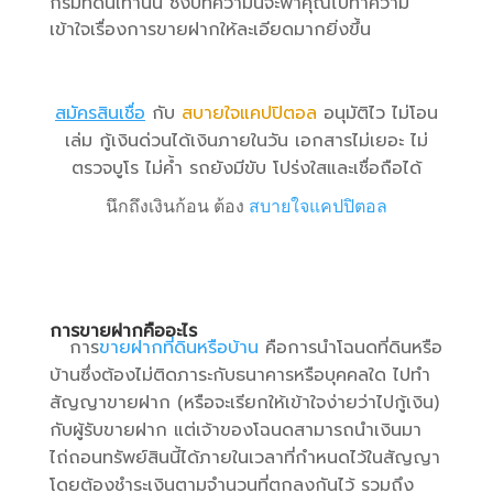
กรมที่ดินเท่านั้น ซึ่งบทความนี้จะพาคุณไปทำความ
เข้าใจเรื่องการขายฝากให้ละเอียดมากยิ่งขึ้น
สมัครสินเชื่อ
กับ
สบายใจแคปปิตอล
อนุมัติไว ไม่โอน
เล่ม กู้เงินด่วนได้เงินภายในวัน เอกสารไม่เยอะ ไม่
ตรวจบูโร ไม่ค้ำ รถยังมีขับ โปร่งใสและเชื่อถือได้
นึกถึงเงินก้อน ต้อง
สบายใจแคปปิตอล
การขายฝากคืออะไร
การ
ขายฝากที่ดินหรือบ้าน
คือการนำโฉนดที่ดินหรือ
บ้านซึ่งต้องไม่ติดภาระกับธนาคารหรือบุคคลใด ไปทำ
สัญญาขายฝาก​ (หรือจะเรียกให้เข้าใจง่ายว่าไปกู้เงิน)
กับผู้รับขายฝาก แต่เจ้าของโฉนดสามารถนำเงินมา
ไถ่ถอนทรัพย์สินนี้ได้ภายในเวลาที่กำหนดไว้ในสัญญา
โดยต้องชำระเงินตามจำนวนที่ตกลงกันไว้ รวมถึง