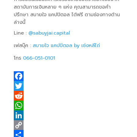
สถาบันการเงินหลาย ๆ แห่ง คุณสามารถขอคำ
ปรึกษา สบายใจ แคปปิตอล ได้ฟรี ตามช่องทางด้าน
ล่างนี้
Line :
@sabuyjai.capital
เฟสบุ๊ค :
สบายใจ แคปปิตอล by เซ่งหลีไถ่
โทร
066-051-0101
F
a
T
c
w
R
e
i
e
W
b
t
d
h
L
o
t
d
a
i
C