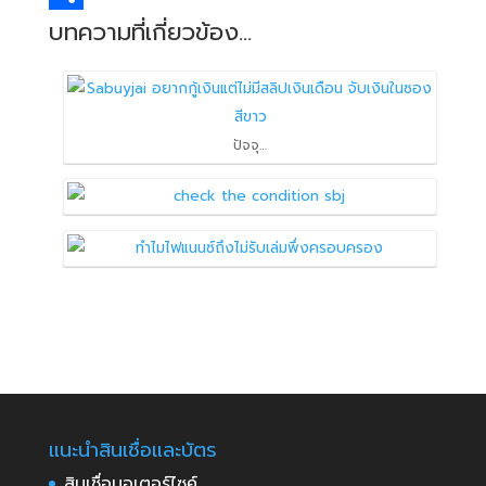
o
e
i
t
n
o
S
บทความที่เกี่ยวข้อง...
k
r
t
s
k
p
h
A
e
y
a
p
d
L
r
ปัจจุ…
p
I
i
e
n
n
k
แนะนำสินเชื่อและบัตร
สินเชื่อมอเตอร์ไซค์