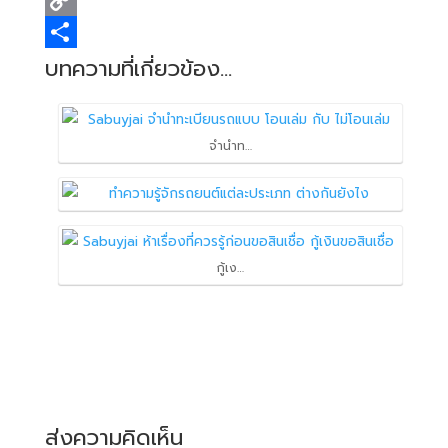
o
t
d
a
i
C
o
e
i
t
n
o
S
บทความที่เกี่ยวข้อง...
k
r
t
s
k
p
h
A
e
y
a
จำนำท…
p
d
L
r
p
I
i
e
n
n
k
กู้เง…
ส่งความคิดเห็น