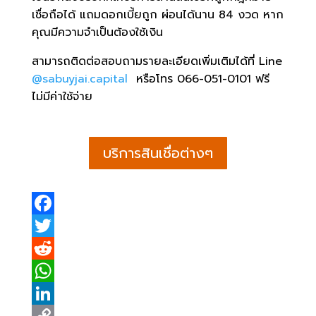
เชื่อถือได้ แถมดอกเบี้ยถูก ผ่อนได้นาน 84 งวด หาก
คุณมีความจำเป็นต้องใช้เงิน
สามารถติดต่อสอบถามรายละเอียดเพิ่มเติมได้ที่ Line
@sabuyjai.capital
หรือโทร
066-051-0101
ฟรี
ไม่มีค่าใช้จ่าย
บริการสินเชื่อต่างๆ
F
a
T
c
w
R
e
i
e
W
b
t
d
h
L